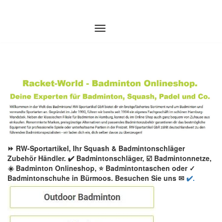
Zum
Inhalt
springen
⏩ RW-Sportartikel, Ihr Squash & Badmintonschläger
Zubehör Händler. ✔️ Badmintonschläger, ☑️ Badmintonnetze,
☀️ Badminton Onlineshop, ⭐ Badmintontaschen oder ✓
Badmintonschuhe in Bürmoos. Besuchen Sie uns ✉
✔️.