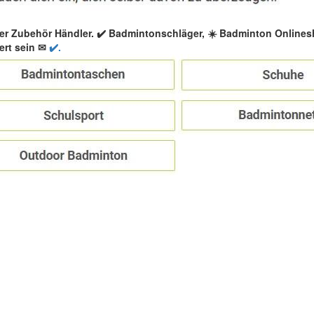
er Zubehör Händler. ✔️ Badmintonschläger, ☀️ Badminton Online
ert sein ✉
✔️.