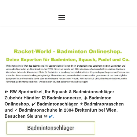
Zum
Inhalt
springen
⏩ RW-Sportartikel, Ihr Squash & Badmintonschläger
Zubehör Händler. ☑️ Badmintonnetze, ☀️ Badminton
Onlineshop, ✔️ Badmintonschläger, ⭐ Badmintontaschen
und ✓ Badmintonschuhe in 2384 Breitenfurt bei Wien.
Besuchen Sie uns ✉
✔️.