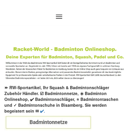
Zum
Inhalt
springen
⏩ RW-Sportartikel, Ihr Squash & Badmintonschläger
Zubehör Händler. ☑️ Badmintonnetze, ☀️ Badminton
Onlineshop, ✔️ Badmintonschläger, ⭐ Badmintontaschen
und ✓ Badmintonschuhe in Bisamberg. Sie werden
begeistert sein ✉
✔️.