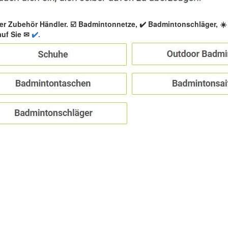
er Zubehör Händler. ☑️ Badmintonnetze, ✔️ Badmintonschläger, 
uf Sie ✉
✔️.