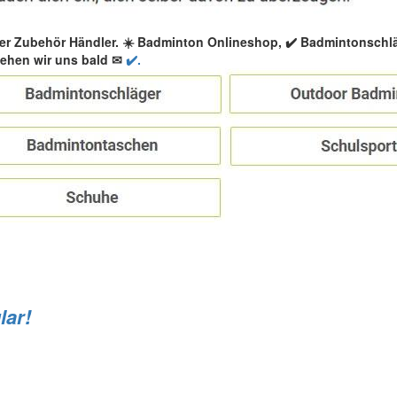
er Zubehör Händler. ☀️ Badminton Onlineshop, ✔️ Badmintonschl
ehen wir uns bald ✉
✔️.
lar!