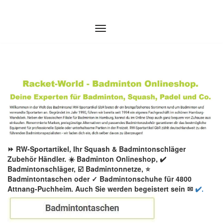
Zum
Inhalt
springen
⏩ RW-Sportartikel, Ihr Squash & Badmintonschläger
Zubehör Händler. ☀️ Badminton Onlineshop, ✔️
Badmintonschläger, ☑️ Badmintonnetze, ⭐
Badmintontaschen oder ✓ Badmintonschuhe für 4800
Attnang-Puchheim. Auch Sie werden begeistert sein ✉
✔️.