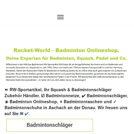
Zum
Inhalt
springen
⏩ RW-Sportartikel, Ihr Squash & Badmintonschläger
Zubehör Händler. ☑️ Badmintonnetze, ✔️ Badmintonschläger,
☀️ Badminton Onlineshop, ⭐ Badmintontaschen und ✓
Badmintonschuhe in Aschach an der Donau. Wir freuen uns
auf Sie ✉
✔️.